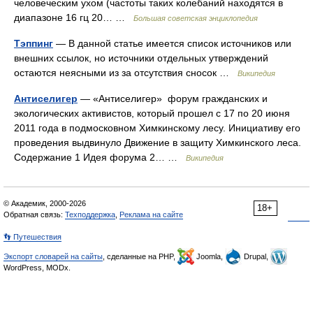
человеческим ухом (частоты таких колебаний находятся в
диапазоне 16 гц 20… …
Большая советская энциклопедия
Тэппинг
— В данной статье имеется список источников или
внешних ссылок, но источники отдельных утверждений
остаются неясными из за отсутствия сносок …
Википедия
Антиселигер
— «Антиселигер» форум гражданских и
экологических активистов, который прошел с 17 по 20 июня
2011 года в подмосковном Химкинскому лесу. Инициативу его
проведения выдвинуло Движение в защиту Химкинского леса.
Содержание 1 Идея форума 2… …
Википедия
© Академик, 2000-2026
18+
Обратная связь:
Техподдержка
,
Реклама на сайте
👣 Путешествия
Экспорт словарей на сайты
, сделанные на PHP,
Joomla,
Drupal,
WordPress, MODx.