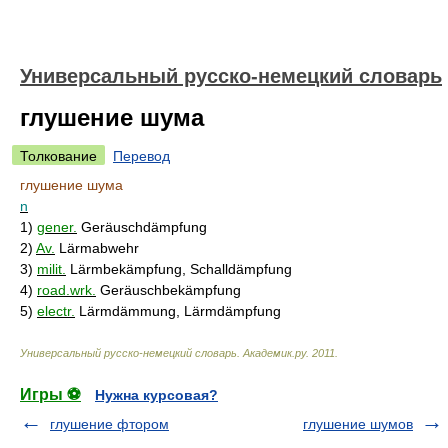
Универсальный русско-немецкий словарь
глушение шума
Толкование
Перевод
глушение шума
n
1)
gener.
Geräuschdämpfung
2)
Av.
Lärmabwehr
3)
milit.
Lärmbekämpfung, Schalldämpfung
4)
road.wrk.
Geräuschbekämpfung
5)
electr.
Lärmdämmung, Lärmdämpfung
Универсальный русско-немецкий словарь
.
Академик.ру
.
2011
.
Игры ⚽
Нужна курсовая?
глушение фтором
глушение шумов